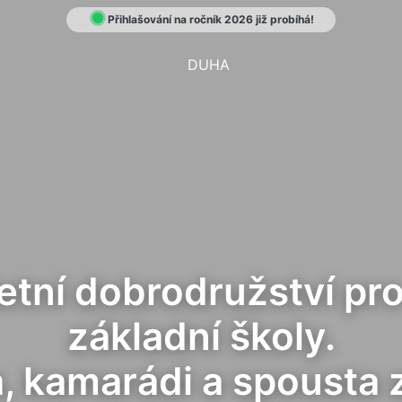
Přihlašování na ročník 2026 již probíhá!
ní dobrodružství pro d
základní školy.
a, kamarádi a spousta 