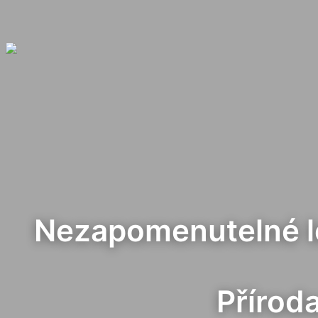
Nezapomenutelné let
Přírod