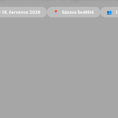
 – 18. července 2026
📍
Sázava Sedliště
👥
1