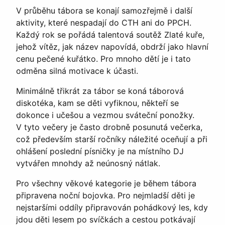
V průběhu tábora se konají samozřejmě i další
aktivity, které nespadají do CTH ani do PPCH.
Každý rok se pořádá talentová soutěž Zlaté kuře,
jehož vítěz, jak název napovídá, obdrží jako hlavní
cenu pečené kuřátko. Pro mnoho dětí je i tato
odměna silná motivace k účasti.
Minimálně třikrát za tábor se koná táborová
diskotéka, kam se děti vyfiknou, někteří se
dokonce i učešou a vezmou sváteční ponožky.
V tyto večery je často drobně posunutá večerka,
což především starší ročníky náležité oceňují a při
ohlášení poslední písničky je na místního DJ
vytvářen mnohdy až neúnosný nátlak.
Pro všechny věkové kategorie je během tábora
připravena noční bojovka. Pro nejmladší děti je
nejstaršími oddíly připravován pohádkový les, kdy
jdou děti lesem po svíčkách a cestou potkávají