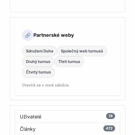
Partnerské weby
🔗
Sdružení Duha
Společný web turnusů
Druhý turnus
Třetí turnus
Čtvrtý turnus
Otevírá se v nové záložce.
Uživatelé
18
Články
472