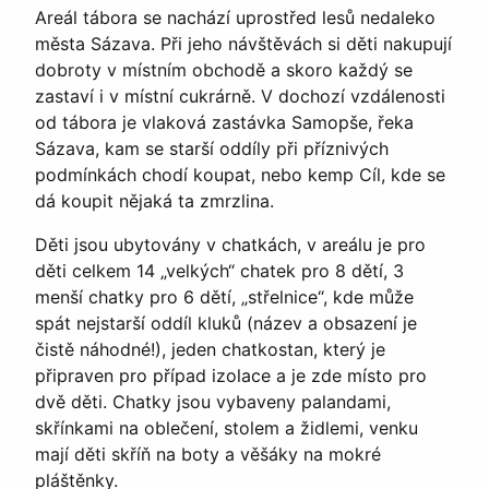
Areál tábora se nachází uprostřed lesů nedaleko
města Sázava. Při jeho návštěvách si děti nakupují
dobroty v místním obchodě a skoro každý se
zastaví i v místní cukrárně. V dochozí vzdálenosti
od tábora je vlaková zastávka Samopše, řeka
Sázava, kam se starší oddíly při příznivých
podmínkách chodí koupat, nebo kemp Cíl, kde se
dá koupit nějaká ta zmrzlina.
Děti jsou ubytovány v chatkách, v areálu je pro
děti celkem 14 „velkých“ chatek pro 8 dětí, 3
menší chatky pro 6 dětí, „střelnice“, kde může
spát nejstarší oddíl kluků (název a obsazení je
čistě náhodné!), jeden chatkostan, který je
připraven pro případ izolace a je zde místo pro
dvě děti. Chatky jsou vybaveny palandami,
skřínkami na oblečení, stolem a židlemi, venku
mají děti skříň na boty a věšáky na mokré
pláštěnky.