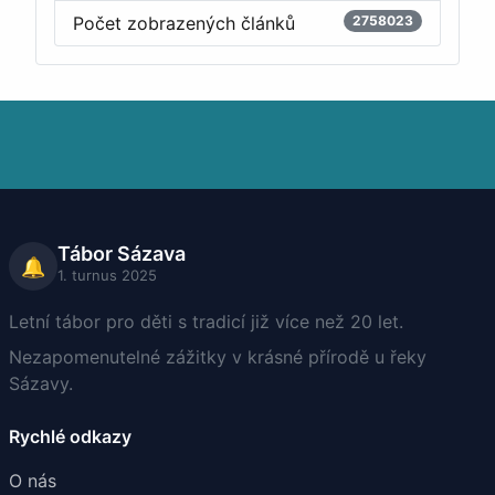
Počet zobrazených článků
2758023
Tábor Sázava
🔔
1. turnus 2025
Letní tábor pro děti s tradicí již více než 20 let.
Nezapomenutelné zážitky v krásné přírodě u řeky
Sázavy.
Rychlé odkazy
O nás