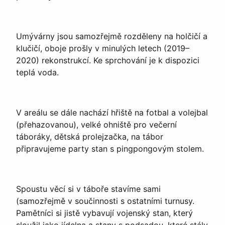
Umývárny jsou samozřejmě rozděleny na holčičí a
klučičí, oboje prošly v minulých letech (2019–
2020) rekonstrukcí. Ke sprchování je k dispozici
teplá voda.
V areálu se dále nachází hřiště na fotbal a volejbal
(přehazovanou), velké ohniště pro večerní
táboráky, dětská prolejzačka, na tábor
připravujeme party stan s pingpongovým stolem.
Spoustu věcí si v táboře stavíme sami
(samozřejmě v součinnosti s ostatními turnusy.
Pamětníci si jistě vybavují vojenský stan, který
sloužil jako jídelna a stany s podsadou, které stály