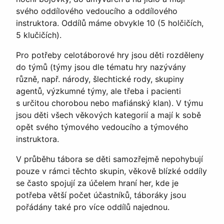
svého oddílového vedoucího a oddílového
instruktora. Oddílů máme obvykle 10 (5 holčičích,
5 klučičích).
Pro potřeby celotáborové hry jsou děti rozděleny
do týmů (týmy jsou dle tématu hry nazývány
různě, např. národy, šlechtické rody, skupiny
agentů, výzkumné týmy, ale třeba i pacienti
s určitou chorobou nebo mafiánský klan). V týmu
jsou děti všech věkových kategorií a mají k sobě
opět svého týmového vedoucího a týmového
instruktora.
V průběhu tábora se děti samozřejmě nepohybují
pouze v rámci těchto skupin, věkově blízké oddíly
se často spojují za účelem hraní her, kde je
potřeba větší počet účastníků, táboráky jsou
pořádány také pro více oddílů najednou.