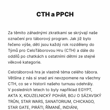
CTH a PPCH
Za těmito záhadnými zkratkami se skrývají naše
označení pro táborový program. Jak již bylo
řečeno výše, děti jsou každý rok rozděleny do
Týmů pro CeloTáborovou Hru (CTH) a dále do
oddílů po chatkách s ostatními dětmi ze stejné
věkové kategorie.
Celotáborová hra je vlastně téma celého tábora.
Většina z nás si snad ani nevzpomene na všechny
CTH, co se v historii našeho turnusu odehrály.
V posledních letech to byly například EGYPT,
AKTA X, KOUZELNICKÝ POHÁR, BOJ O SÁZAVSKÝ
TRŮN, STAR WARS, SANATORIUM, CHICKAGO,
STAR GATE, PIRÁTI, ŘÍMANÉ, INDIÁNI,