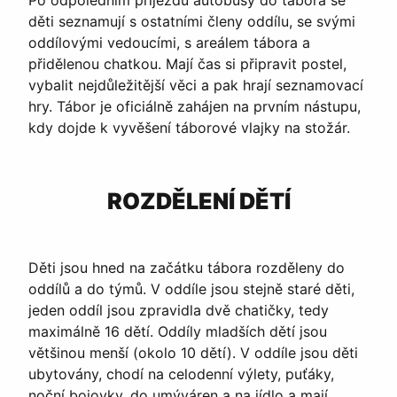
Po odpoledním příjezdu autobusy do tábora se
děti seznamují s ostatními členy oddílu, se svými
oddílovými vedoucími, s areálem tábora a
přidělenou chatkou. Mají čas si připravit postel,
vybalit nejdůležitější věci a pak hrají seznamovací
hry. Tábor je oficiálně zahájen na prvním nástupu,
kdy dojde k vyvěšení táborové vlajky na stožár.
ROZDĚLENÍ DĚTÍ
Děti jsou hned na začátku tábora rozděleny do
oddílů a do týmů. V oddíle jsou stejně staré děti,
jeden oddíl jsou zpravidla dvě chatičky, tedy
maximálně 16 dětí. Oddíly mladších dětí jsou
většinou menší (okolo 10 dětí). V oddíle jsou děti
ubytovány, chodí na celodenní výlety, puťáky,
noční bojovky, do umýváren a na jídlo a mají