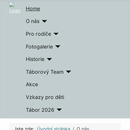
Home
O nás
Pro rodiče
Fotogalerie
Historie
Táborový Team
Akce
Vzkazy pro děti
Tábor 2026
Jste zde:
Úvodní stránka
O nás