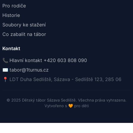
Pro rodiče
Historie
Soubory ke stažení
Co zabalit na tábor
Kontakt
📞
Hlavní kontakt +420 603 808 090
✉️
tabor@1turnus.cz
📍
LDT Duha Sedliště, Sázava - Sedliště 123, 285 06
© 2025 Dětský tábor Sázava Sedliště. Všechna práva vyhrazena.
Vytvořeno s
🧡
pro děti