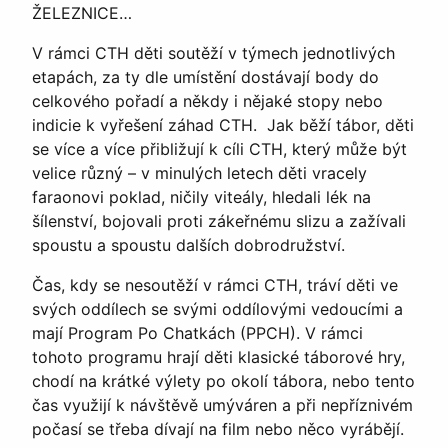
ŽELEZNICE…
V rámci CTH děti soutěží v týmech jednotlivých
etapách, za ty dle umístění dostávají body do
celkového pořadí a někdy i nějaké stopy nebo
indicie k vyřešení záhad CTH. Jak běží tábor, děti
se více a více přibližují k cíli CTH, který může být
velice různý – v minulých letech děti vracely
faraonovi poklad, ničily viteály, hledali lék na
šílenství, bojovali proti zákeřnému slizu a zažívali
spoustu a spoustu dalších dobrodružství.
Čas, kdy se nesoutěží v rámci CTH, tráví děti ve
svých oddílech se svými oddílovými vedoucími a
mají Program Po Chatkách (PPCH). V rámci
tohoto programu hrají děti klasické táborové hry,
chodí na krátké výlety po okolí tábora, nebo tento
čas využijí k návštěvě umýváren a při nepříznivém
počasí se třeba dívají na film nebo něco vyrábějí.