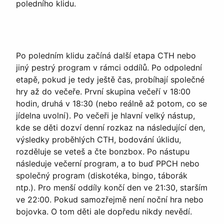
poledního klidu.
Po poledním klidu začíná další etapa CTH nebo
jiný pestrý program v rámci oddílů. Po odpolední
etapě, pokud je tedy ještě čas, probíhají společné
hry až do večeře. První skupina večeří v 18:00
hodin, druhá v 18:30 (nebo reálně až potom, co se
jídelna uvolní). Po večeři je hlavní velký nástup,
kde se děti dozví denní rozkaz na následující den,
výsledky proběhlých CTH, bodování úklidu,
rozděluje se veteš a čte bonzbox. Po nástupu
následuje večerní program, a to buď PPCH nebo
společný program (diskotéka, bingo, táborák
ntp.). Pro menší oddíly končí den ve 21:30, starším
ve 22:00. Pokud samozřejmě není noční hra nebo
bojovka. O tom děti ale dopředu nikdy nevědí.