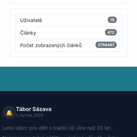
Uživatelé
18
Články
472
Počet zobrazených článků
2756487
Tábor Sázava
🔔
1. turnus 2025
Letní tábor pro děti s tradicí již více než 20 let.