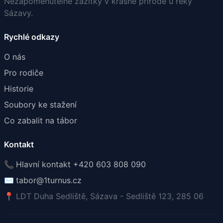
Nezapomenutelné zážitky v krásné přírodě u řeky
Sázavy.
Rychlé odkazy
O nás
Pro rodiče
Historie
Soubory ke stažení
Co zabalit na tábor
Kontakt
📞
Hlavní kontakt +420 603 808 090
✉️
tabor@1turnus.cz
📍
LDT Duha Sedliště, Sázava - Sedliště 123, 285 06