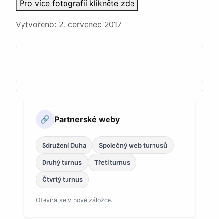
Pro více fotografií klikněte zde
Podrobnosti
Vytvořeno: 2. červenec 2017
Partnerské weby
🔗
Sdružení Duha
Společný web turnusů
Druhý turnus
Třetí turnus
Čtvrtý turnus
Otevírá se v nové záložce.